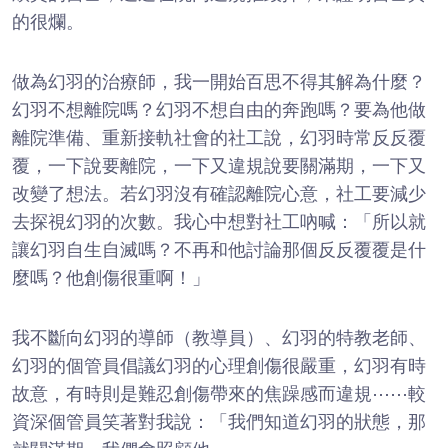
的很爛。
做為幻羽的治療師，我一開始百思不得其解為什麼？
幻羽不想離院嗎？幻羽不想自由的奔跑嗎？要為他做
離院準備、重新接軌社會的社工說，幻羽時常反反覆
覆，一下說要離院，一下又違規說要關滿期，一下又
改變了想法。若幻羽沒有確認離院心意，社工要減少
去探視幻羽的次數。我心中想對社工吶喊：「所以就
讓幻羽自生自滅嗎？不再和他討論那個反反覆覆是什
麼嗎？他創傷很重啊！」
我不斷向幻羽的導師（教導員）、幻羽的特教老師、
幻羽的個管員倡議幻羽的心理創傷很嚴重，幻羽有時
故意，有時則是難忍創傷帶來的焦躁感而違規⋯⋯較
資深個管員笑著對我說：「我們知道幻羽的狀態，那