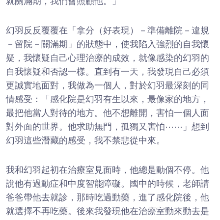
就關滿期，我們會照顧他。」
幻羽反反覆覆在「拿分（好表現）－準備離院－違規
－留院－關滿期」的狀態中，使我陷入強烈的自我懷
疑，我懷疑自己心理治療的成效，就像感染的幻羽的
自我懷疑和否認一樣。直到有一天，我發現自己必須
更誠實地面對，我做為一個人，對於幻羽最深刻的同
情感受：「感化院是幻羽有生以來，最像家的地方，
最把他當人對待的地方。他不想離開，害怕一個人面
對外面的世界。他求助無門，孤獨又害怕⋯⋯」想到
幻羽這些潛藏的感受，我不禁悲從中來。
我和幻羽起初在治療室見面時，他總是動個不停。他
說他有過動症和中度智能障礙。國中的時候，老師請
爸爸帶他去就診，那時吃過動藥，進了感化院後，他
就選擇不再吃藥。後來我發現他在治療室動來動去是