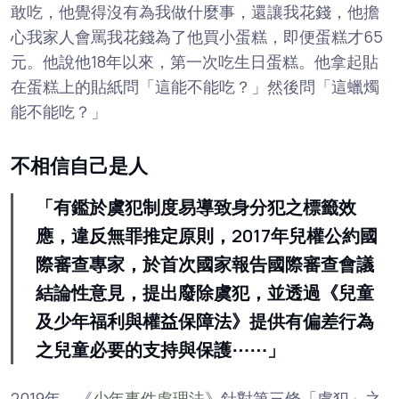
敢吃，他覺得沒有為我做什麼事，還讓我花錢，他擔
心我家人會罵我花錢為了他買小蛋糕，即便蛋糕才65
元。他說他18年以來，第一次吃生日蛋糕。他拿起貼
在蛋糕上的貼紙問「這能不能吃？」然後問「這蠟燭
能不能吃？」
不相信自己是人
「有鑑於虞犯制度易導致身分犯之標籤效
應，違反無罪推定原則，2017年兒權公約國
際審查專家，於首次國家報告國際審查會議
結論性意見，提出廢除虞犯，並透過《兒童
及少年福利與權益保障法》提供有偏差行為
之兒童必要的支持與保護⋯⋯」
2019年，《
少年事件處理法
》針對第三條「虞犯」之