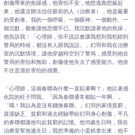
創傷帶來的焦躁感，他害怕不安，他想逃跑想躲起
來，他還沒辦法信任眼前的人（治療者），他是嚴重
的受創者。我的一個呼吸、一個眼神、一個動作、一
個沉默，都會讓他恐懼不已。我沉默讀著他的焦躁，
他告訴我：「心理師，你不說話會讓我想到我犯錯到
警局的時候，都沒有人跟我說話。」幻羽和我在治療
室的沉默情境，讓他穿越時空到了警局，感受到他在
警局的害怕和無助，創傷使他失去了感受能力。他坐
不住是源於害怕的感覺。
「心理師，這個春聯為什麼一直貼著啊？」他比著感
化院的柱子問我。「因為春聯通常都貼一年啊。」
「哦！我以為是沒有錢換春聯。」幻羽的家境貧窮，
資源缺乏、貧窮和過去經驗帶給幻羽身心創傷，平凡
的春聯都讓他勾起貧窮的記憶。他18歲生日時，我在
治療室幫他過生日，我把準備的小蛋糕拿出來，他不