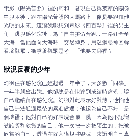
電影《陽光普照》裡的阿和，發現自己與菜頭的關係
中脫困後，跑在陽光普照的大馬路上，像是要跑進他
光明的未來。這讓我聯想到電影《四百擊》裡的男主
角，逃脫感化院後，為了自由拚命奔跑，一路狂奔至
大海。當他面向大海時，突然轉身，用迷網眼神回眸
看著觀眾，衝擊著觀眾思考：「他要去哪裡？」
狀況反覆的少年
幻羽住在感化院已經超過一年半了，大多數「同學」
一年半就會出院。他卻總是在快達到成績時違規，讓
自己繼續留在感化院。幻羽對此表示好難熬，他怕他
自己無法通過最後的累進處遇；他認為自己不好，是
個壞蛋；他對自己的好表現會嚇一跳，因為他不認識
被誇獎和欣賞的自己，他一次把一次把陌生的，把被
欣賞的自己，透過在院內違規摧毀掉，來證明自己真