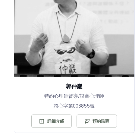
郭仲巖
特約心理師督導/諮商心理師
諮心字第003855號
詳細介紹
預約諮商