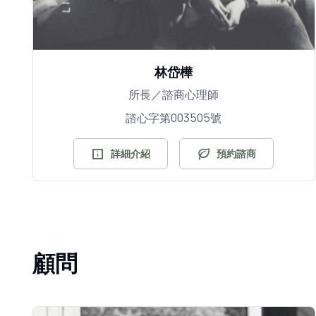
林岱樺
所長／諮商心理師
諮心字第003505號
詳細介紹
預約諮商
顧問