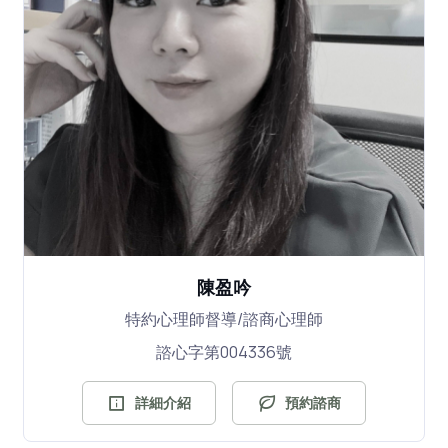
陳盈吟
特約心理師督導/諮商心理師
諮心字第004336號
詳細介紹
預約諮商