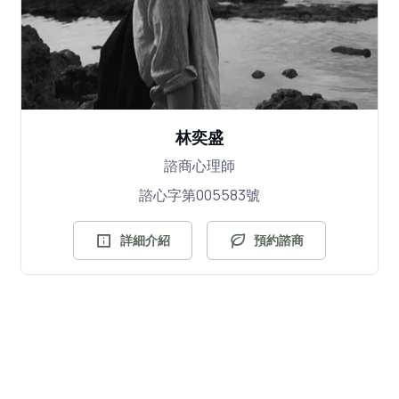
林奕盛
諮商心理師
諮心字第005583號
詳細介紹
預約諮商