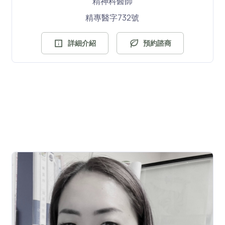
精神科醫師
精專醫字732號
詳細介紹
預約諮商