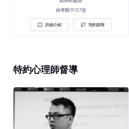
精神科醫師
精專醫字157號
詳細介紹
預約諮商
特約心理師督導