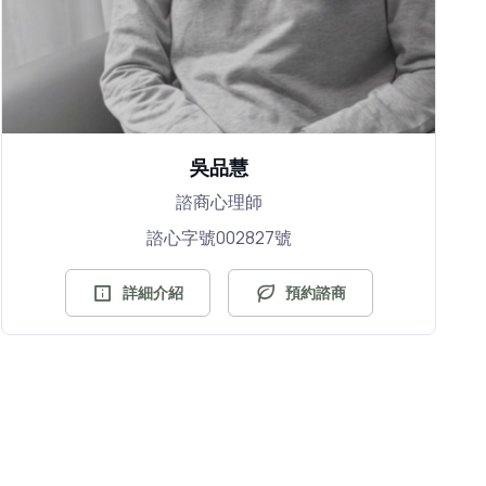
吳品慧
諮商心理師
諮心字號002827號
詳細介紹
預約諮商