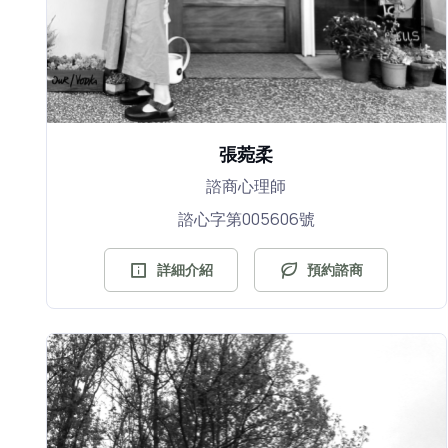
張菀柔
諮商心理師
諮心字第005606號
詳細介紹
預約諮商